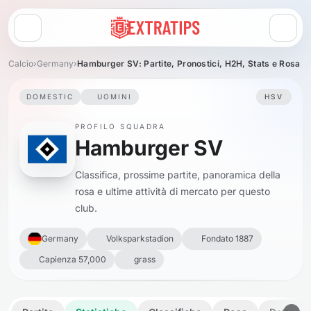
Apri menu
Calcio
›
Germany
›
Hamburger SV: Partite, Pronostici, H2H, Stats e Rosa
DOMESTIC
UOMINI
HSV
PROFILO SQUADRA
Hamburger SV
Classifica, prossime partite, panoramica della
rosa e ultime attività di mercato per questo
club.
Germany
Volksparkstadion
Fondato 1887
Capienza 57,000
grass