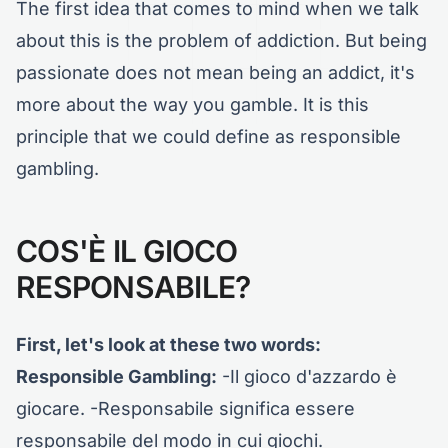
The first idea that comes to mind when we talk
about this is the problem of addiction. But being
passionate does not mean being an addict, it's
more about the way you gamble. It is this
principle that we could define as responsible
gambling.
COS'È IL GIOCO
RESPONSABILE?
First, let's look at these two words:
Responsible Gambling:
-Il gioco d'azzardo è
giocare. -Responsabile significa essere
responsabile del modo in cui giochi.