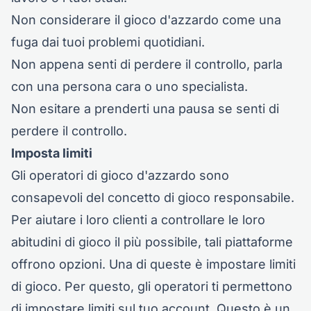
Non considerare il gioco d'azzardo come una
fuga dai tuoi problemi quotidiani.
Non appena senti di perdere il controllo, parla
con una persona cara o uno specialista.
Non esitare a prenderti una pausa se senti di
perdere il controllo.
Imposta limiti
Gli operatori di gioco d'azzardo sono
consapevoli del concetto di gioco responsabile.
Per aiutare i loro clienti a controllare le loro
abitudini di gioco il più possibile, tali piattaforme
offrono opzioni. Una di queste è impostare limiti
di gioco. Per questo, gli operatori ti permettono
di impostare limiti sul tuo account. Questo è un