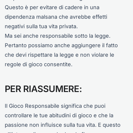
Questo è per evitare di cadere in una
dipendenza malsana che avrebbe effetti
negativi sulla tua vita privata.
Ma sei anche responsabile sotto la legge.
Pertanto possiamo anche aggiungere il fatto
che devi rispettare la legge e non violare le
regole di gioco consentite.
PER RIASSUMERE:
Il Gioco Responsabile significa che puoi
controllare le tue abitudini di gioco e che la
passione non influisce sulla tua vita. E questo