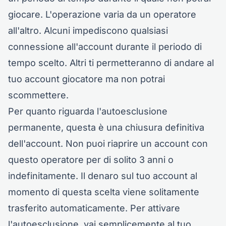
giocare. L'operazione varia da un operatore
all'altro. Alcuni impediscono qualsiasi
connessione all'account durante il periodo di
tempo scelto. Altri ti permetteranno di andare al
tuo account giocatore ma non potrai
scommettere.
Per quanto riguarda l'autoesclusione
permanente, questa è una chiusura definitiva
dell'account. Non puoi riaprire un account con
questo operatore per di solito 3 anni o
indefinitamente. Il denaro sul tuo account al
momento di questa scelta viene solitamente
trasferito automaticamente. Per attivare
l'autoesclusione, vai semplicemente al tuo