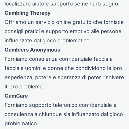
localizzare aiuto e supporto se ne hai bisogno.
Gambling Therapy
Offriamo un servizio online gratuito che fornisce
consigli pratici e supporto emotivo alle persone
influenzate dal gioco problematico.
Gamblers Anonymous
Forniamo consulenza confidenziale faccia a
faccia a uomini e donne che condividono la loro
esperienza, potere e speranza di poter risolvere
il loro problema.
GamCare
Forniamo supporto telefonico confidenziale e
consulenza a chiunque sia influenzato dal gioco
problematico.