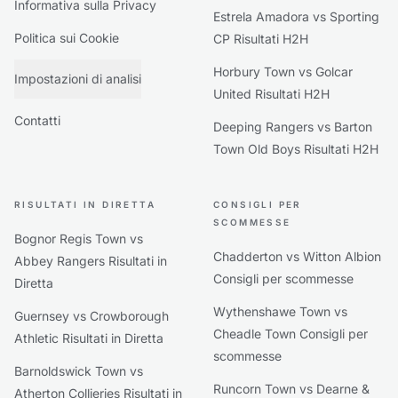
Informativa sulla Privacy
Estrela Amadora vs Sporting
Politica sui Cookie
CP Risultati H2H
Horbury Town vs Golcar
Impostazioni di analisi
United Risultati H2H
Contatti
Deeping Rangers vs Barton
Town Old Boys Risultati H2H
RISULTATI IN DIRETTA
CONSIGLI PER
SCOMMESSE
Bognor Regis Town vs
Chadderton vs Witton Albion
Abbey Rangers Risultati in
Consigli per scommesse
Diretta
Wythenshawe Town vs
Guernsey vs Crowborough
Cheadle Town Consigli per
Athletic Risultati in Diretta
scommesse
Barnoldswick Town vs
Runcorn Town vs Dearne &
Atherton Collieries Risultati in