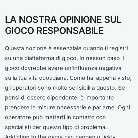
LA NOSTRA OPINIONE SUL
GIOCO RESPONSABILE
Questa nozione è essenziale quando ti registri
su una piattaforma di gioco. In nessun caso il
gioco dovrebbe avere un'influenza negativa
sulla tua vita quotidiana. Come hai appena visto,
gli operatori sono molto sensibili a questo. Se
pensi di essere dipendente, è importante
prendere le misure necessarie e parlarne. Ogni
operatore può metterti in contatto con
specialisti per questo tipo di problema.
Addiction to the game can happen quickly.