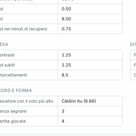
ol
0.50
eriti: CSKA 1948 Sofia vs Lokomotiv Plovdiv
ri
8.00
ol nei minuti di recupero
0.75
FESA
DI
eriti: Lokomotiv Plovdiv vs Cherno More
ontrasti
1.25
F
ol subiti
1.25
F
ntercettamenti
8.5
C
CORD E FORMA
iocatore con il voto più alto
Cătălin Itu (6.66)
enza segnare
3
artite giocate
4