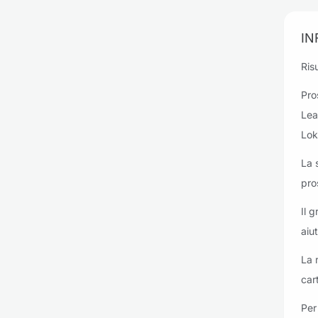
IN
Risu
Pro
Lea
Lok
La 
pro
Il 
aiu
La 
car
Per 