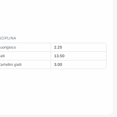
SCIPLINA
uorigioco
2.25
alli
13.50
artellini gialli
3.00