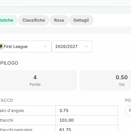
istiche
Classifiche
Rosa
Dettagli
First League
2026/2027
EPILOGO
eriti: Lokomotiv Plovdiv vs Dunav 2010
4
0.50
Partite
Gol
TACCO
PO
riti: Lokomotiv Plovdiv vs Arda
alci d'angolo
3.75
ttacchi
101.00
ttacchi pericolosi
61.75