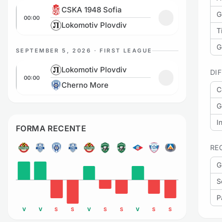
CSKA 1948 Sofia vs Lokomotiv Plovdiv
CSKA 1948 Sofia
G
00:00
Aggiungi ai pref
Lokomotiv Plovdiv
Ti
G
SEPTEMBER 5, 2026 · FIRST LEAGUE
Lokomotiv Plovdiv vs Cherno More
Lokomotiv Plovdiv
DI
00:00
Aggiungi ai pref
Cherno More
C
G
I
FORMA RECENTE
RE
G
S
P
V
V
S
S
V
S
S
V
S
S