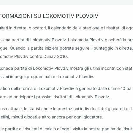
FORMAZIONI SU LOKOMOTIV PLOVDIV
ltati in diretta, giocatori, il calendario della stagione e i risultati di
ssima partita di Lokomotiv Plovdiv. Lokomotiv Plovdiv giocherà la pr
gue. Quando la partita inizierà potrete seguire il punteggio in diretta,
omotiv Plovdiv contro Dunav 2010.
scheda partite di Lokomotiv Plovdiv mostra gli ultimi incontri con statis
ssimi impegni programmati di Lokomotiv Plovdiv.
grafico della forma di Lokomotiv Plovdiv è generato dalle ultime 10 part
tare ad anticipare i prossimi risultati di Lokomotiv Plovdiv.
rosa attuale, le statistiche e le prestazioni individuali dei giocatori d
tellini, minuti giocati e altro ancora per ogni giocatore.
le partite e i risultati di calcio di oggi, visita la nostra pagina dei risult