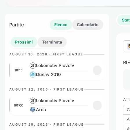
Stat
Partite
Elenco
Calendario
Prossimi
Terminata
AUGUST 16, 2026 · FIRST LEAGUE
RI
Lokomotiv Plovdiv vs Dunav 2010
Lokomotiv Plovdiv
18:15
Aggiungi ai pref
Dunav 2010
AUGUST 22, 2026 · FIRST LEAGUE
Lokomotiv Plovdiv vs Arda
AT
Lokomotiv Plovdiv
00:00
Aggiungi ai prefe
Arda
C
A
AUGUST 29, 2026 · FIRST LEAGUE
A