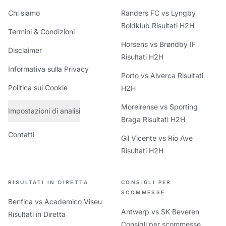
Chi siamo
Randers FC vs Lyngby
Boldklub Risultati H2H
Termini & Condizioni
Horsens vs Brøndby IF
Disclaimer
Risultati H2H
Informativa sulla Privacy
Porto vs Alverca Risultati
Politica sui Cookie
H2H
Moreirense vs Sporting
Impostazioni di analisi
Braga Risultati H2H
Contatti
Gil Vicente vs Rio Ave
Risultati H2H
RISULTATI IN DIRETTA
CONSIGLI PER
SCOMMESSE
Benfica vs Academico Viseu
Antwerp vs SK Beveren
Risultati in Diretta
Consigli per scommesse