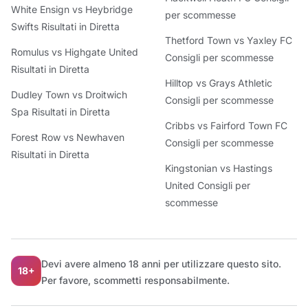
White Ensign vs Heybridge
per scommesse
Swifts Risultati in Diretta
Thetford Town vs Yaxley FC
Romulus vs Highgate United
Consigli per scommesse
Risultati in Diretta
Hilltop vs Grays Athletic
Dudley Town vs Droitwich
Consigli per scommesse
Spa Risultati in Diretta
Cribbs vs Fairford Town FC
Forest Row vs Newhaven
Consigli per scommesse
Risultati in Diretta
Kingstonian vs Hastings
United Consigli per
scommesse
Devi avere almeno 18 anni per utilizzare questo sito.
18+
Per favore, scommetti responsabilmente.