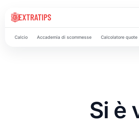
Calcio
Accademia di scommesse
Calcolatore quote
Si è 