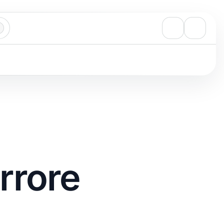
Visualizza noti
Impostaz
errore