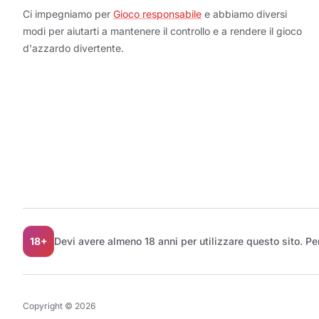
Ci impegniamo per
Gioco responsabile
e abbiamo diversi
modi per aiutarti a mantenere il controllo e a rendere il gioco
d'azzardo divertente.
18+
Devi avere almeno 18 anni per utilizzare questo sito.
Pe
Copyright © 2026