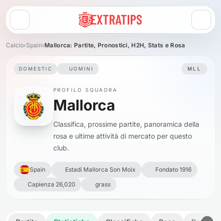
Apri menu
Calcio
›
Spain
›
Mallorca: Partite, Pronostici, H2H, Stats e Rosa
DOMESTIC
UOMINI
MLL
PROFILO SQUADRA
Mallorca
Classifica, prossime partite, panoramica della
rosa e ultime attività di mercato per questo
club.
Spain
Estadi Mallorca Son Moix
Fondato 1916
Capienza 26,020
grass