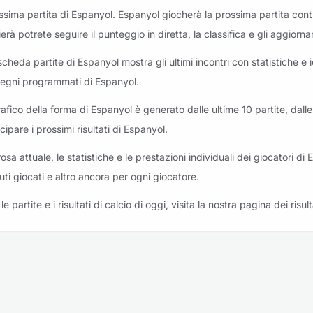
ssima partita di Espanyol. Espanyol giocherà la prossima partita cont
riti: Real Sociedad vs Espanyol
zierà potrete seguire il punteggio in diretta, la classifica e gli aggi
scheda partite di Espanyol mostra gli ultimi incontri con statistiche e ic
egni programmati di Espanyol.
grafico della forma di Espanyol è generato dalle ultime 10 partite, dall
riti: Espanyol vs Sevilla
cipare i prossimi risultati di Espanyol.
rosa attuale, le statistiche e le prestazioni individuali dei giocatori di 
uti giocati e altro ancora per ogni giocatore.
le partite e i risultati di calcio di oggi, visita la nostra pagina dei risult