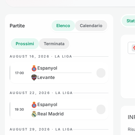
Stat
Partite
Elenco
Calendario
Prossimi
Terminata
AUGUST 16, 2026 · LA LIGA
Espanyol vs Levante
Espanyol
17:00
Aggiungi ai prefe
Levante
AUGUST 22, 2026 · LA LIGA
Espanyol vs Real Madrid
Espanyol
19:30
Aggiungi ai prefe
Real Madrid
IN
Risu
AUGUST 29, 2026 · LA LIGA