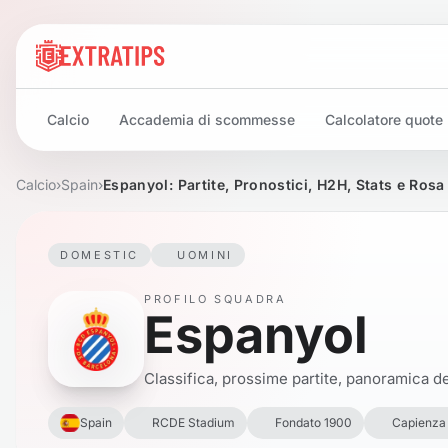
Calcio
Accademia di scommesse
Calcolatore quote
Calcio
›
Spain
›
Espanyol: Partite, Pronostici, H2H, Stats e Rosa
DOMESTIC
UOMINI
PROFILO SQUADRA
Espanyol
Classifica, prossime partite, panoramica del
Spain
RCDE Stadium
Fondato 1900
Capienza