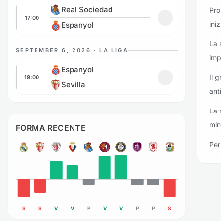
Real Sociedad vs Espanyol
Real Sociedad
Pro
17:00
Aggiungi ai prefe
ini
Espanyol
La 
SEPTEMBER 6, 2026 · LA LIGA
imp
Espanyol vs Sevilla
Espanyol
Il 
19:00
Aggiungi ai prefe
Sevilla
anti
La 
min
FORMA RECENTE
Per 
S
S
V
V
P
V
V
P
P
S