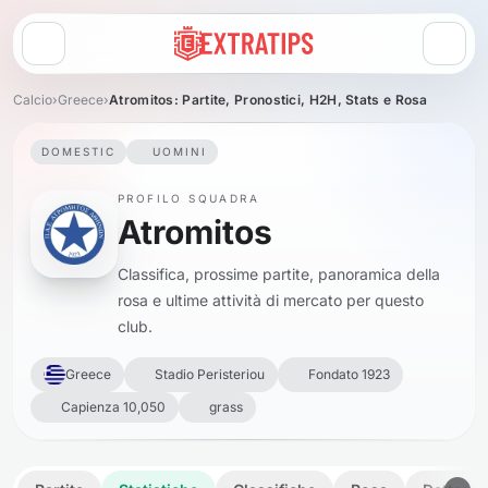
Apri menu
Calcio
›
Greece
›
Atromitos: Partite, Pronostici, H2H, Stats e Rosa
DOMESTIC
UOMINI
PROFILO SQUADRA
Atromitos
Classifica, prossime partite, panoramica della
rosa e ultime attività di mercato per questo
club.
Greece
Stadio Peristeriou
Fondato 1923
Capienza 10,050
grass