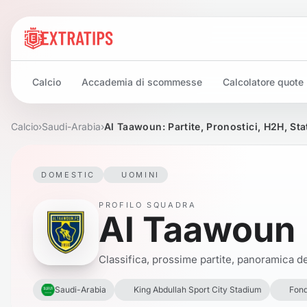
Calcio
Accademia di scommesse
Calcolatore quote
Calcio
›
Saudi-Arabia
›
Al Taawoun: Partite, Pronostici, H2H, Sta
DOMESTIC
UOMINI
PROFILO SQUADRA
Al Taawoun
Classifica, prossime partite, panoramica del
Saudi-Arabia
King Abdullah Sport City Stadium
Fond