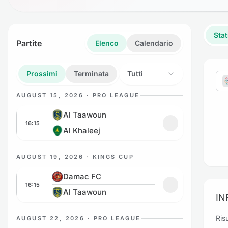
Stat
Partite
Elenco
Calendario
Prossimi
Terminata
Tutti
AUGUST 15, 2026 · PRO LEAGUE
Al Taawoun vs Al Khaleej
Al Taawoun
16:15
Aggiungi ai prefe
Al Khaleej
AUGUST 19, 2026 · KINGS CUP
Damac FC vs Al Taawoun
Damac FC
16:15
Aggiungi ai pref
Al Taawoun
IN
Risu
AUGUST 22, 2026 · PRO LEAGUE