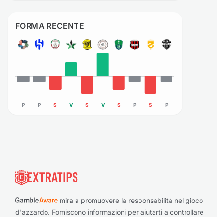
FORMA RECENTE
P
P
S
V
S
V
S
P
S
P
Piè di pagina
mira a promuovere la responsabilità nel gioco
d'azzardo. Forniscono informazioni per aiutarti a controllare