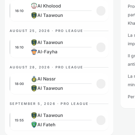
Al Kholood vs Al Taawoun
Al Kholood
Pro
16:10
Aggiungi ai pref
par
Al Taawoun
Kha
AUGUST 25, 2026 · PRO LEAGUE
La 
Al Taawoun vs Al-Fayha
Al Taawoun
imp
16:10
Aggiungi ai pref
Al-Fayha
Il 
ant
AUGUST 28, 2026 · PRO LEAGUE
Al Nassr vs Al Taawoun
La 
Al Nassr
18:00
min
Aggiungi ai prefe
Al Taawoun
Per 
SEPTEMBER 5, 2026 · PRO LEAGUE
Al Taawoun vs Al Fateh
Al Taawoun
15:55
Aggiungi ai prefe
Al Fateh