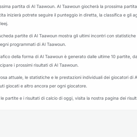
ssima partita di Al Taawoun. Al Taawoun giocherà la prossima partita
eriti: Al Kholood vs Al Taawoun
tita inizierà potrete seguire il punteggio in diretta, la classifica e g
leej.
scheda partite di Al Taawoun mostra gli ultimi incontri con statistiche e
egni programmati di Al Taawoun.
eriti: Al Taawoun vs Al-Fayha
grafico della forma di Al Taawoun è generato dalle ultime 10 partite, da
icipare i prossimi risultati di Al Taawoun.
rosa attuale, le statistiche e le prestazioni individuali dei giocatori di 
uti giocati e altro ancora per ogni giocatore.
riti: Al Nassr vs Al Taawoun
le partite e i risultati di calcio di oggi, visita la nostra pagina dei risult
riti: Al Taawoun vs Al Fateh