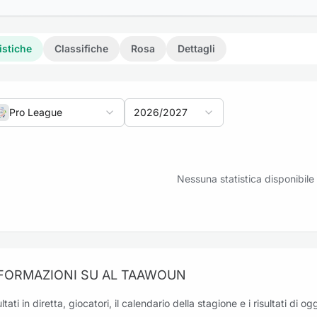
istiche
Classifiche
Rosa
Dettagli
Pro League
2026/2027
riti: Al Taawoun vs Al Khaleej
Nessuna statistica disponibile
eriti: Damac FC vs Al Taawoun
FORMAZIONI SU AL TAAWOUN
ltati in diretta, giocatori, il calendario della stagione e i risultati di 