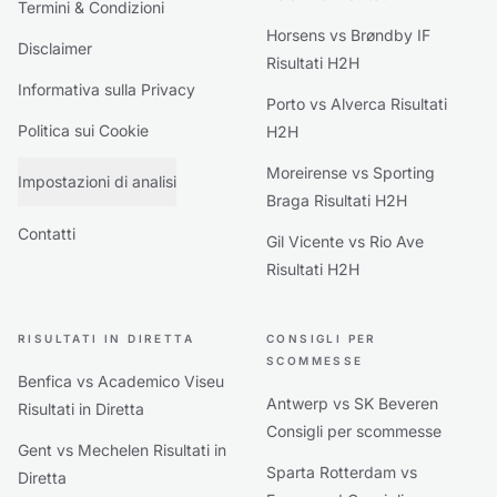
Termini & Condizioni
Horsens vs Brøndby IF
Disclaimer
Risultati H2H
Informativa sulla Privacy
Porto vs Alverca Risultati
Politica sui Cookie
H2H
Moreirense vs Sporting
Impostazioni di analisi
Braga Risultati H2H
Contatti
Gil Vicente vs Rio Ave
Risultati H2H
RISULTATI IN DIRETTA
CONSIGLI PER
SCOMMESSE
Benfica vs Academico Viseu
Antwerp vs SK Beveren
Risultati in Diretta
Consigli per scommesse
Gent vs Mechelen Risultati in
Sparta Rotterdam vs
Diretta