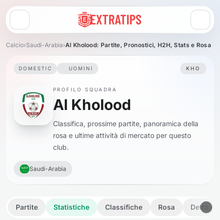
Apri menu
Calcio
›
Saudi-Arabia
›
Al Kholood: Partite, Pronostici, H2H, Stats e Rosa
DOMESTIC
UOMINI
KHO
PROFILO SQUADRA
Al Kholood
Classifica, prossime partite, panoramica della
rosa e ultime attività di mercato per questo
club.
Saudi-Arabia
Partite
Statistiche
Classifiche
Rosa
Dettagli