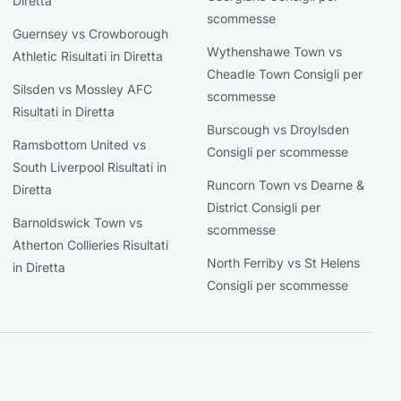
Diretta
scommesse
Guernsey vs Crowborough
Wythenshawe Town vs
Athletic Risultati in Diretta
Cheadle Town Consigli per
Silsden vs Mossley AFC
scommesse
Risultati in Diretta
Burscough vs Droylsden
Ramsbottom United vs
Consigli per scommesse
South Liverpool Risultati in
Runcorn Town vs Dearne &
Diretta
District Consigli per
Barnoldswick Town vs
scommesse
Atherton Collieries Risultati
North Ferriby vs St Helens
in Diretta
Consigli per scommesse