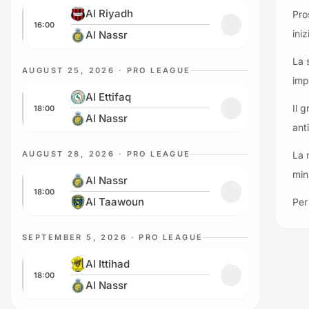
Al Riyadh vs Al Nassr
Al Riyadh
Pro
16:00
Aggiungi ai prefe
ini
Al Nassr
La 
AUGUST 25, 2026 · PRO LEAGUE
imp
Al Ettifaq vs Al Nassr
Al Ettifaq
Il 
18:00
Aggiungi ai prefer
Al Nassr
anti
AUGUST 28, 2026 · PRO LEAGUE
La r
Al Nassr vs Al Taawoun
min
Al Nassr
18:00
Aggiungi ai prefe
Al Taawoun
Per 
SEPTEMBER 5, 2026 · PRO LEAGUE
Al Ittihad vs Al Nassr
Al Ittihad
18:00
Aggiungi ai prefer
Al Nassr