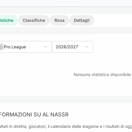
istiche
Classifiche
Rosa
Dettagli
Pro League
2026/2027
riti: Al Nassr vs Al Fateh
Nessuna statistica disponibile
riti: Al Draih vs Al Nassr
FORMAZIONI SU AL NASSR
ltati in diretta, giocatori, il calendario della stagione e i risultati di o