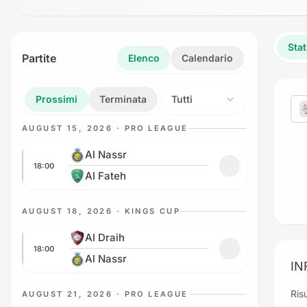
Stat
Partite
Elenco
Calendario
Prossimi
Terminata
Tutti
AUGUST 15, 2026 · PRO LEAGUE
Al Nassr vs Al Fateh
Al Nassr
18:00
Aggiungi ai prefe
Al Fateh
AUGUST 18, 2026 · KINGS CUP
Al Draih vs Al Nassr
Al Draih
18:00
Aggiungi ai prefe
Al Nassr
IN
Risu
AUGUST 21, 2026 · PRO LEAGUE