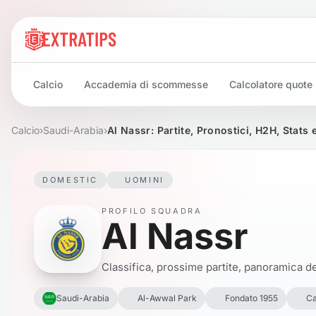
Calcio
Accademia di scommesse
Calcolatore quote
Calcio
›
Saudi-Arabia
›
Al Nassr: Partite, Pronostici, H2H, Stats 
DOMESTIC
UOMINI
PROFILO SQUADRA
Al Nassr
Classifica, prossime partite, panoramica del
Saudi-Arabia
Al-Awwal Park
Fondato 1955
Ca