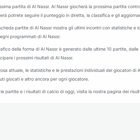
ssima partita di Al Nassr. Al Nassr giocherà la prossima partita cont
riti: Al Riyadh vs Al Nassr
zierà potrete seguire il punteggio in diretta, la classifica e gli aggio
scheda partite di Al Nassr mostra gli ultimi incontri con statistiche e ic
egni programmati di Al Nassr.
grafico della forma di Al Nassr è generato dalle ultime 10 partite, dall
iti: Al Ettifaq vs Al Nassr
cipare i prossimi risultati di Al Nassr.
osa attuale, le statistiche e le prestazioni individuali dei giocatori di 
uti giocati e altro ancora per ogni giocatore.
riti: Al Nassr vs Al Taawoun
le partite e i risultati di calcio di oggi, visita la nostra pagina dei risult
iti: Al Ittihad vs Al Nassr