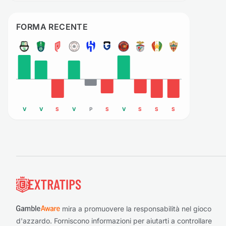
FORMA RECENTE
V
V
S
V
P
S
V
S
S
S
Piè di pagina
mira a promuovere la responsabilità nel gioco
d'azzardo. Forniscono informazioni per aiutarti a controllare