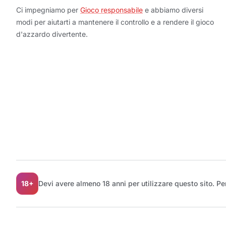
Ci impegniamo per
Gioco responsabile
e abbiamo diversi
modi per aiutarti a mantenere il controllo e a rendere il gioco
d'azzardo divertente.
18+
Devi avere almeno 18 anni per utilizzare questo sito.
Pe