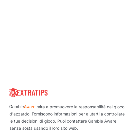
Piè di pagina
mira a promuovere la responsabilità nel gioco
d'azzardo. Forniscono informazioni per aiutarti a controllare
le tue decisioni di gioco. Puoi contattare Gamble Aware
senza sosta usando il loro sito web.