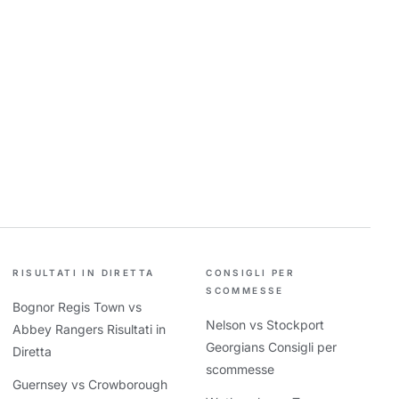
RISULTATI IN DIRETTA
CONSIGLI PER
SCOMMESSE
Bognor Regis Town vs
Nelson vs Stockport
Abbey Rangers Risultati in
Georgians Consigli per
Diretta
scommesse
Guernsey vs Crowborough