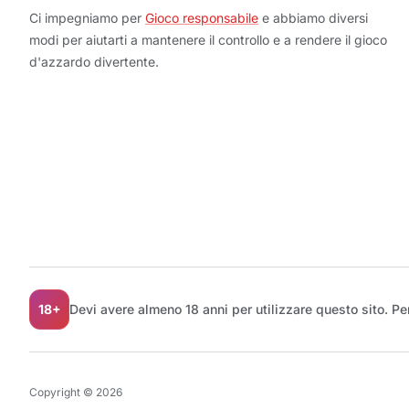
Ci impegniamo per
Gioco responsabile
e abbiamo diversi
modi per aiutarti a mantenere il controllo e a rendere il gioco
d'azzardo divertente.
18+
Devi avere almeno 18 anni per utilizzare questo sito.
Pe
Copyright © 2026