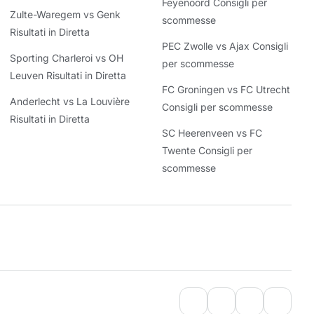
Feyenoord Consigli per
Zulte-Waregem vs Genk
scommesse
Risultati in Diretta
PEC Zwolle vs Ajax Consigli
Sporting Charleroi vs OH
per scommesse
Leuven Risultati in Diretta
FC Groningen vs FC Utrecht
Anderlecht vs La Louvière
Consigli per scommesse
Risultati in Diretta
SC Heerenveen vs FC
Twente Consigli per
scommesse
contact@extratips.co
youtube
twitter
reddit