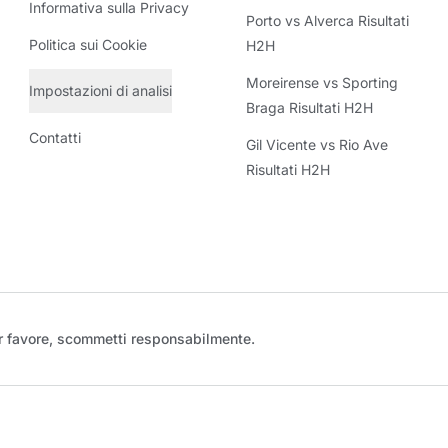
Informativa sulla Privacy
Porto vs Alverca Risultati
Politica sui Cookie
H2H
Moreirense vs Sporting
Impostazioni di analisi
Braga Risultati H2H
Contatti
Gil Vicente vs Rio Ave
Risultati H2H
r favore, scommetti responsabilmente.