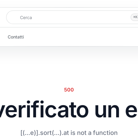
Cerca
⌘
K
Contatti
500
verificato un 
[(...e)].sort(...).at is not a function