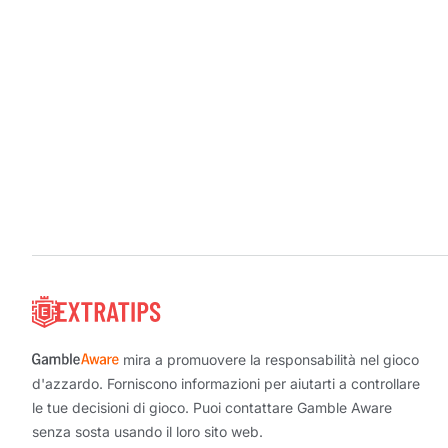
Piè di pagina
mira a promuovere la responsabilità nel gioco
d'azzardo. Forniscono informazioni per aiutarti a controllare
le tue decisioni di gioco. Puoi contattare Gamble Aware
senza sosta usando il loro sito web.