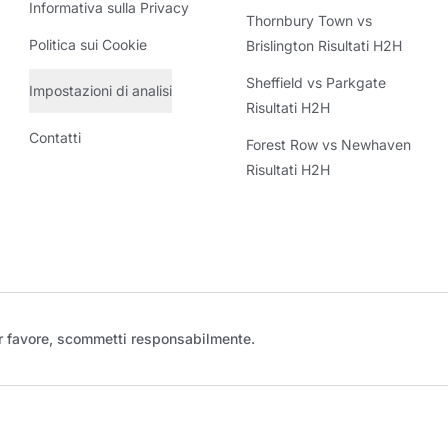
Informativa sulla Privacy
Thornbury Town vs
Politica sui Cookie
Brislington Risultati H2H
Sheffield vs Parkgate
Impostazioni di analisi
Risultati H2H
Contatti
Forest Row vs Newhaven
Risultati H2H
r favore, scommetti responsabilmente.