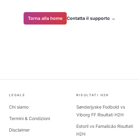
Torna alla home
Contatta il supporto
→
LEGALE
RISULTATI H2H
Chi siamo
Sønderjyske Fodbold vs
Viborg FF Risultati H2H
Termini & Condizioni
Estoril vs Famalicão Risultati
Disclaimer
H2H