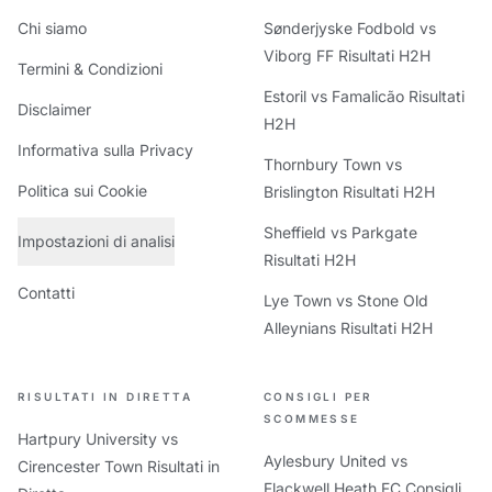
Chi siamo
Sønderjyske Fodbold vs
Viborg FF Risultati H2H
Termini & Condizioni
Estoril vs Famalicão Risultati
Disclaimer
H2H
Informativa sulla Privacy
Thornbury Town vs
Politica sui Cookie
Brislington Risultati H2H
Sheffield vs Parkgate
Impostazioni di analisi
Risultati H2H
Contatti
Lye Town vs Stone Old
Alleynians Risultati H2H
RISULTATI IN DIRETTA
CONSIGLI PER
SCOMMESSE
Hartpury University vs
Aylesbury United vs
Cirencester Town Risultati in
Flackwell Heath FC Consigli