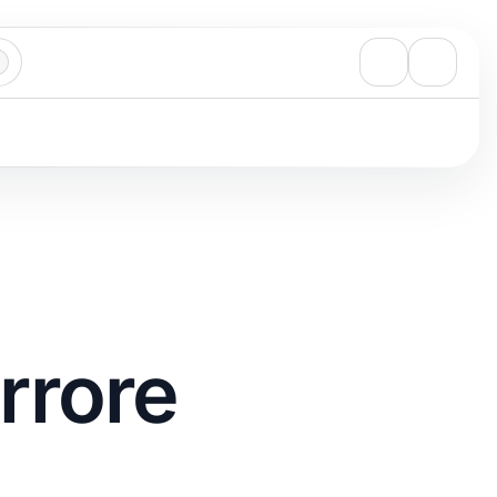
Visualizza noti
Impostaz
errore