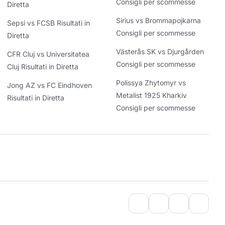
Consigli per scommesse
Diretta
Sirius vs Brommapojkarna
Sepsi vs FCSB Risultati in
Consigli per scommesse
Diretta
Västerås SK vs Djurgården
CFR Cluj vs Universitatea
Consigli per scommesse
Cluj Risultati in Diretta
Polissya Zhytomyr vs
Jong AZ vs FC Eindhoven
Metalist 1925 Kharkiv
Risultati in Diretta
Consigli per scommesse
contact@extratips.co
youtube
twitter
reddit