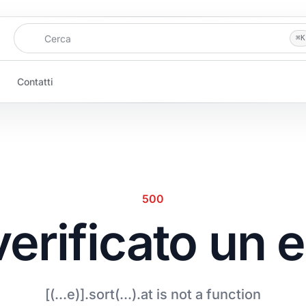
Cerca
⌘
K
Contatti
500
verificato un 
[(...e)].sort(...).at is not a function