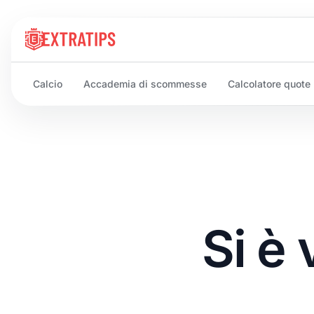
Calcio
Accademia di scommesse
Calcolatore quote
Si è 