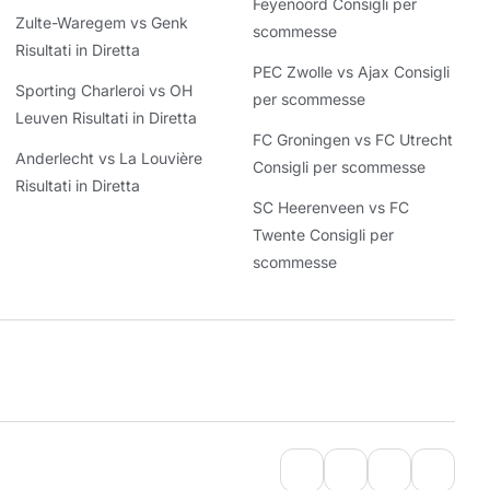
Feyenoord Consigli per
Zulte-Waregem vs Genk
scommesse
Risultati in Diretta
PEC Zwolle vs Ajax Consigli
Sporting Charleroi vs OH
per scommesse
Leuven Risultati in Diretta
FC Groningen vs FC Utrecht
Anderlecht vs La Louvière
Consigli per scommesse
Risultati in Diretta
SC Heerenveen vs FC
Twente Consigli per
scommesse
contact@extratips.co
youtube
twitter
reddit