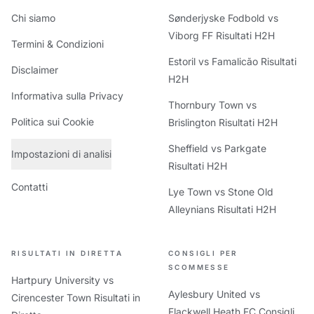
Chi siamo
Sønderjyske Fodbold vs
Viborg FF Risultati H2H
Termini & Condizioni
Estoril vs Famalicão Risultati
Disclaimer
H2H
Informativa sulla Privacy
Thornbury Town vs
Politica sui Cookie
Brislington Risultati H2H
Sheffield vs Parkgate
Impostazioni di analisi
Risultati H2H
Contatti
Lye Town vs Stone Old
Alleynians Risultati H2H
RISULTATI IN DIRETTA
CONSIGLI PER
SCOMMESSE
Hartpury University vs
Aylesbury United vs
Cirencester Town Risultati in
Flackwell Heath FC Consigli