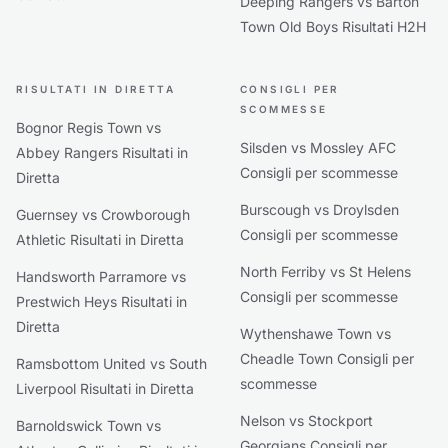
Deeping Rangers vs Barton
Town Old Boys Risultati H2H
RISULTATI IN DIRETTA
CONSIGLI PER
SCOMMESSE
Bognor Regis Town vs
Silsden vs Mossley AFC
Abbey Rangers Risultati in
Consigli per scommesse
Diretta
Burscough vs Droylsden
Guernsey vs Crowborough
Consigli per scommesse
Athletic Risultati in Diretta
North Ferriby vs St Helens
Handsworth Parramore vs
Consigli per scommesse
Prestwich Heys Risultati in
Diretta
Wythenshawe Town vs
Cheadle Town Consigli per
Ramsbottom United vs South
scommesse
Liverpool Risultati in Diretta
Nelson vs Stockport
Barnoldswick Town vs
Georgians Consigli per