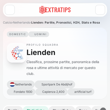
Apri menu
Calcio
›
Netherlands
›
Lienden: Partite, Pronostici, H2H, Stats e Rosa
DOMESTIC
UOMINI
PROFILO SQUADRA
Lienden
Classifica, prossime partite, panoramica della
rosa e ultime attività di mercato per questo
club.
Netherlands
Sportpark De Abdijhof
Fondato 1930
Capienza 2,400
artificial turf