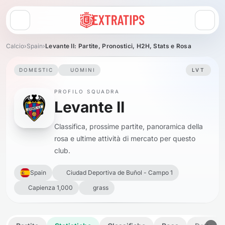
Apri menu
Calcio
›
Spain
›
Levante II: Partite, Pronostici, H2H, Stats e Rosa
DOMESTIC
UOMINI
LVT
PROFILO SQUADRA
Levante II
Classifica, prossime partite, panoramica della
rosa e ultime attività di mercato per questo
club.
Spain
Ciudad Deportiva de Buñol - Campo 1
Capienza 1,000
grass