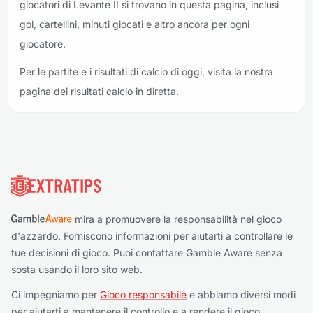
giocatori di Levante II si trovano in questa pagina, inclusi
gol, cartellini, minuti giocati e altro ancora per ogni
giocatore.
Per le partite e i risultati di calcio di oggi, visita la nostra
pagina dei risultati calcio in diretta.
Piè di pagina
mira a promuovere la responsabilità nel gioco
d'azzardo. Forniscono informazioni per aiutarti a controllare le
tue decisioni di gioco. Puoi contattare Gamble Aware senza
sosta usando il loro sito web.
Ci impegniamo per
Gioco responsabile
e abbiamo diversi modi
per aiutarti a mantenere il controllo e a rendere il gioco