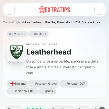
Apri menu
Calcio
›
England
›
Leatherhead: Partite, Pronostici, H2H, Stats e Rosa
DOMESTIC
UOMINI
PROFILO SQUADRA
Leatherhead
Classifica, prossime partite, panoramica della
rosa e ultime attività di mercato per questo
club.
England
Fetcham Grove
Fondato 1907
Capienza 4,850
grass