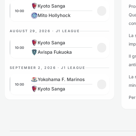
Kyoto Sanga vs Mito Hollyhock
Kyoto Sanga
Pro
10:00
Aggiungi ai prefe
Qua
Mito Hollyhock
con
AUGUST 29, 2026 · J1 LEAGUE
La 
Kyoto Sanga vs Avispa Fukuoka
Kyoto Sanga
imp
10:00
Aggiungi ai pref
Avispa Fukuoka
Il 
ant
SEPTEMBER 2, 2026 · J1 LEAGUE
Yokohama F. Marinos vs Kyoto Sanga
La 
Yokohama F. Marinos
10:00
min
Aggiungi ai pref
Kyoto Sanga
Per 
Piè di pagina