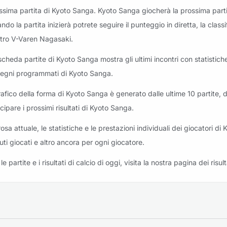
ssima partita di Kyoto Sanga. Kyoto Sanga giocherà la prossima part
riti: Kyoto Sanga vs Mito Hollyhock
ndo la partita inizierà potrete seguire il punteggio in diretta, la cla
tro V-Varen Nagasaki.
scheda partite di Kyoto Sanga mostra gli ultimi incontri con statistiche 
egni programmati di Kyoto Sanga.
eriti: Kyoto Sanga vs Avispa Fukuoka
grafico della forma di Kyoto Sanga è generato dalle ultime 10 partite, d
icipare i prossimi risultati di Kyoto Sanga.
rosa attuale, le statistiche e le prestazioni individuali dei giocatori di
uti giocati e altro ancora per ogni giocatore.
eriti: Yokohama F. Marinos vs Kyoto Sanga
le partite e i risultati di calcio di oggi, visita la nostra pagina dei risult