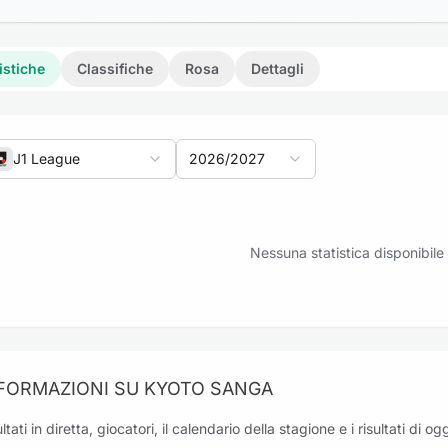
istiche
Classifiche
Rosa
Dettagli
J1 League
2026/2027
eriti: V-Varen Nagasaki vs Kyoto Sanga
Nessuna statistica disponibile
eriti: Kawasaki Frontale vs Kyoto Sanga
FORMAZIONI SU KYOTO SANGA
ltati in diretta, giocatori, il calendario della stagione e i risultati di 