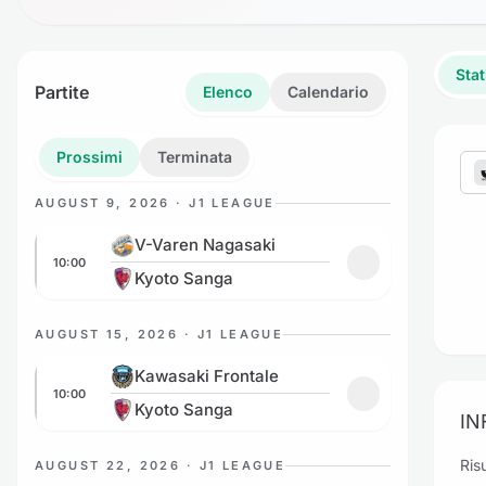
Stat
Partite
Elenco
Calendario
Prossimi
Terminata
AUGUST 9, 2026 · J1 LEAGUE
V-Varen Nagasaki vs Kyoto Sanga
V-Varen Nagasaki
10:00
Aggiungi ai pref
Kyoto Sanga
AUGUST 15, 2026 · J1 LEAGUE
Kawasaki Frontale vs Kyoto Sanga
Kawasaki Frontale
10:00
Aggiungi ai pref
Kyoto Sanga
IN
Risu
AUGUST 22, 2026 · J1 LEAGUE