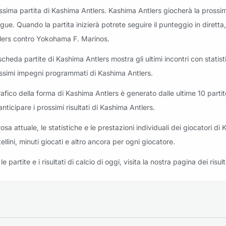
ssima partita di Kashima Antlers. Kashima Antlers giocherà la prossi
eriti: Kashima Antlers vs Avispa Fukuoka
gue. Quando la partita inizierà potrete seguire il punteggio in diretta
lers contro Yokohama F. Marinos.
scheda partite di Kashima Antlers mostra gli ultimi incontri con statistic
ssimi impegni programmati di Kashima Antlers.
eriti: Tokyo Verdy vs Kashima Antlers
grafico della forma di Kashima Antlers è generato dalle ultime 10 partit
anticipare i prossimi risultati di Kashima Antlers.
rosa attuale, le statistiche e le prestazioni individuali dei giocatori di
tellini, minuti giocati e altro ancora per ogni giocatore.
riti: Mito Hollyhock vs Kashima Antlers
le partite e i risultati di calcio di oggi, visita la nostra pagina dei risult