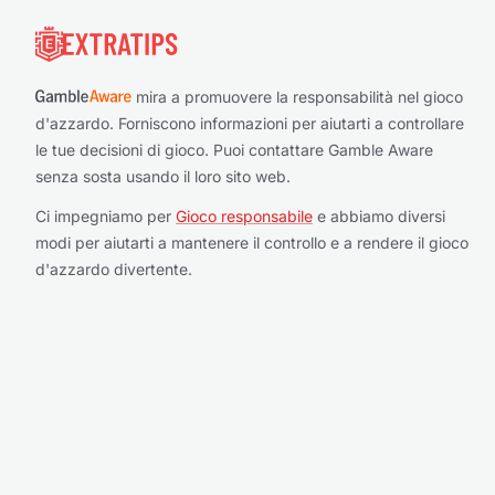
mira a promuovere la responsabilità nel gioco
d'azzardo. Forniscono informazioni per aiutarti a controllare
le tue decisioni di gioco. Puoi contattare Gamble Aware
senza sosta usando il loro sito web.
Ci impegniamo per
Gioco responsabile
e abbiamo diversi
modi per aiutarti a mantenere il controllo e a rendere il gioco
d'azzardo divertente.