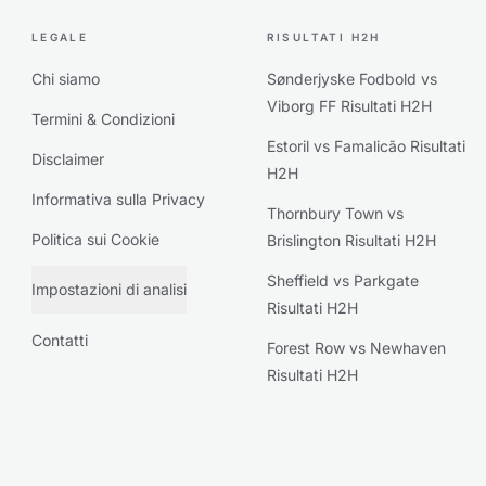
LEGALE
RISULTATI H2H
Chi siamo
Sønderjyske Fodbold vs
Viborg FF Risultati H2H
Termini & Condizioni
Estoril vs Famalicão Risultati
Disclaimer
H2H
Informativa sulla Privacy
Thornbury Town vs
Politica sui Cookie
Brislington Risultati H2H
Sheffield vs Parkgate
Impostazioni di analisi
Risultati H2H
Contatti
Forest Row vs Newhaven
Risultati H2H