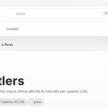
Cerca
⌘
K
Contatti
s e Rosa
lers
la rosa e ultime attività di mercato per questo club.
Capienza 40,728
grass