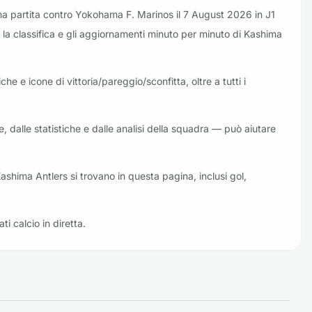
ma partita contro Yokohama F. Marinos il 7 August 2026 in J1
, la classifica e gli aggiornamenti minuto per minuto di Kashima
he e icone di vittoria/pareggio/sconfitta, oltre a tutti i
e, dalle statistiche e dalle analisi della squadra — può aiutare
 Kashima Antlers si trovano in questa pagina, inclusi gol,
ati calcio in diretta.