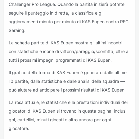
Challenger Pro League. Quando la partita inizierà potrete
seguire il punteggio in diretta, la classifica e gli
aggiornamenti minuto per minuto di KAS Eupen contro RFC
Seraing.
La scheda partite di KAS Eupen mostra gli ultimi incontri
con statistiche e icone di vittoria/pareggio/sconfitta, oltre a
tutti i prossimi impegni programmati di KAS Eupen.
Il grafico della forma di KAS Eupen è generato dalle ultime
10 partite, dalle statistiche e dalle analisi della squadra —
può aiutare ad anticipare i prossimi risultati di KAS Eupen.
La rosa attuale, le statistiche e le prestazioni individuali dei
giocatori di KAS Eupen si trovano in questa pagina, inclusi
gol, cartellini, minuti giocati e altro ancora per ogni
giocatore.