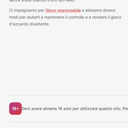
Ci impegniamo per
Gioco responsabile
e abbiamo diversi
modi per aiutarti a mantenere il controllo e a rendere il gioco
d'azzardo divertente.
18+
Devi avere almeno 18 anni per utilizzare questo sito.
Pe