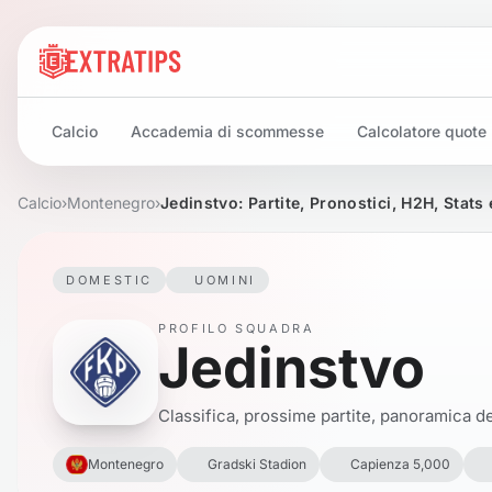
Calcio
Accademia di scommesse
Calcolatore quote
Calcio
›
Montenegro
›
Jedinstvo: Partite, Pronostici, H2H, Stats
DOMESTIC
UOMINI
PROFILO SQUADRA
Jedinstvo
Classifica, prossime partite, panoramica del
Montenegro
Gradski Stadion
Capienza 5,000