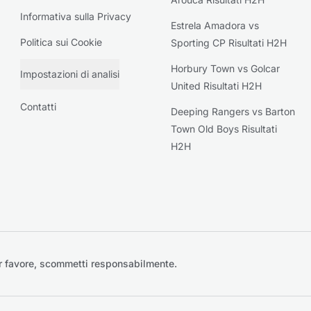
Informativa sulla Privacy
Estrela Amadora vs
Politica sui Cookie
Sporting CP Risultati H2H
Horbury Town vs Golcar
Impostazioni di analisi
United Risultati H2H
Contatti
Deeping Rangers vs Barton
Town Old Boys Risultati
H2H
r favore, scommetti responsabilmente.