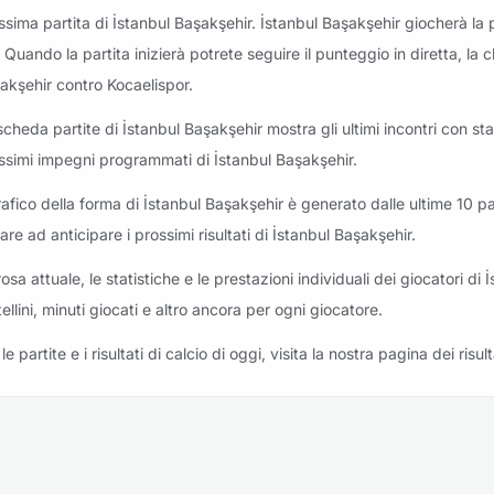
ssima partita di İstanbul Başakşehir. İstanbul Başakşehir giocherà la
eriti: İstanbul Başakşehir vs Kasımpaşa
. Quando la partita inizierà potrete seguire il punteggio in diretta, la
akşehir contro Kocaelispor.
scheda partite di İstanbul Başakşehir mostra gli ultimi incontri con stati
ssimi impegni programmati di İstanbul Başakşehir.
riti: İstanbul Başakşehir vs Galatasaray
grafico della forma di İstanbul Başakşehir è generato dalle ultime 10 pa
tare ad anticipare i prossimi risultati di İstanbul Başakşehir.
rosa attuale, le statistiche e le prestazioni individuali dei giocatori di
tellini, minuti giocati e altro ancora per ogni giocatore.
le partite e i risultati di calcio di oggi, visita la nostra pagina dei risult