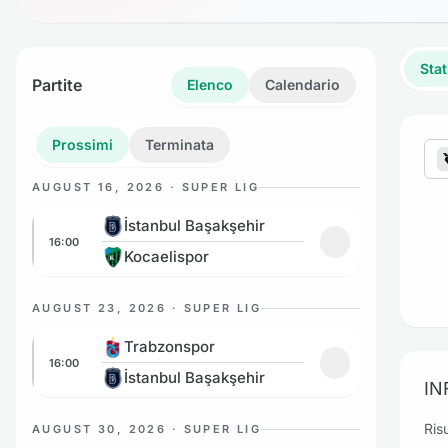
Stat
Partite
Elenco
Calendario
Prossimi
Terminata
AUGUST 16, 2026 · SUPER LIG
İstanbul Başakşehir vs Kocaelispor
İstanbul Başakşehir
16:00
Aggiungi ai prefe
Kocaelispor
AUGUST 23, 2026 · SUPER LIG
Trabzonspor vs İstanbul Başakşehir
Trabzonspor
16:00
Aggiungi ai prefe
İstanbul Başakşehir
IN
Risu
AUGUST 30, 2026 · SUPER LIG