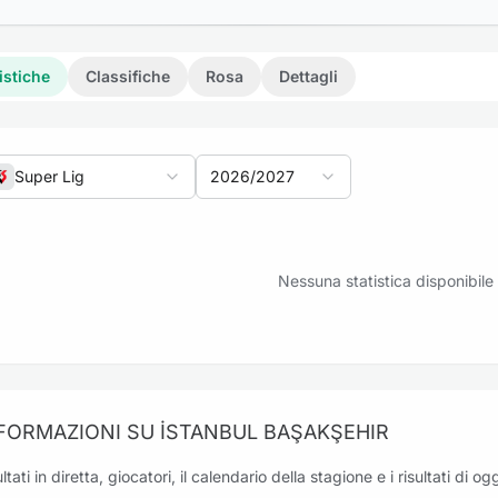
istiche
Classifiche
Rosa
Dettagli
Super Lig
2026/2027
riti: İstanbul Başakşehir vs Kocaelispor
Nessuna statistica disponibile
riti: Trabzonspor vs İstanbul Başakşehir
FORMAZIONI SU İSTANBUL BAŞAKŞEHIR
ltati in diretta, giocatori, il calendario della stagione e i risultati di 