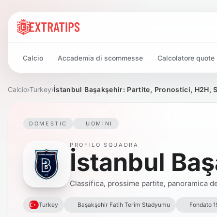
Calcio
Accademia di scommesse
Calcolatore quote
Calcio
›
Turkey
›
İstanbul Başakşehir: Partite, Pronostici, H2H, 
DOMESTIC
UOMINI
PROFILO SQUADRA
İstanbul Baş
Classifica, prossime partite, panoramica del
Turkey
Başakşehir Fatih Terim Stadyumu
Fondato 1