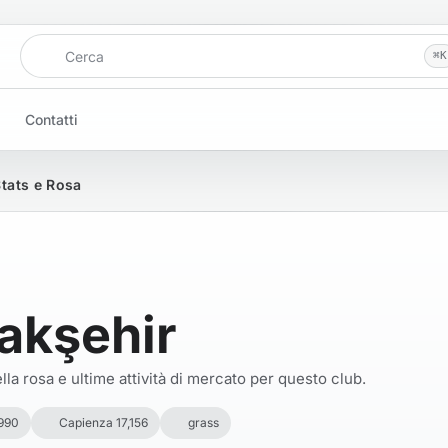
Cerca
⌘
K
Contatti
Stats e Rosa
akşehir
la rosa e ultime attività di mercato per questo club.
990
Capienza 17,156
grass