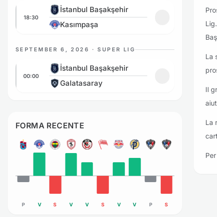
İstanbul Başakşehir vs Kasımpaşa
İstanbul Başakşehir
Pro
18:30
Aggiungi ai pref
Lig
Kasımpaşa
Baş
SEPTEMBER 6, 2026 · SUPER LIG
La 
İstanbul Başakşehir vs Galatasaray
İstanbul Başakşehir
pro
00:00
Aggiungi ai prefe
Galatasaray
Il 
aiu
La 
FORMA RECENTE
car
Per 
P
V
S
V
V
S
V
V
P
S