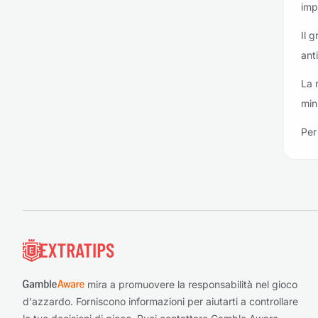
imp
Il 
ant
La 
min
Per 
Piè di pagina
mira a promuovere la responsabilità nel gioco
d'azzardo. Forniscono informazioni per aiutarti a controllare