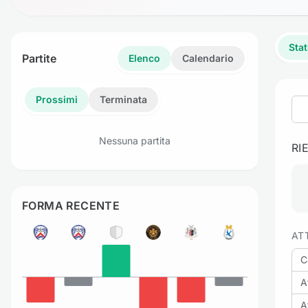
Stat
Partite
Elenco
Calendario
Prossimi
Terminata
Nessuna partita
RI
FORMA RECENTE
AT
C
A
A