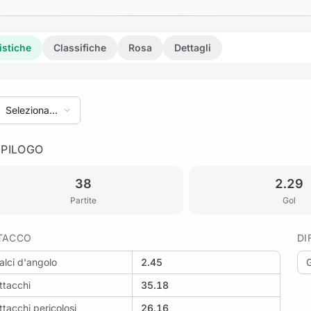
istiche
Classifiche
Rosa
Dettagli
Seleziona
stagione
EPILOGO
38
2.29
Partite
Gol
TACCO
DI
alci d'angolo
2.45
G
ttacchi
35.18
ttacchi pericolosi
26.16