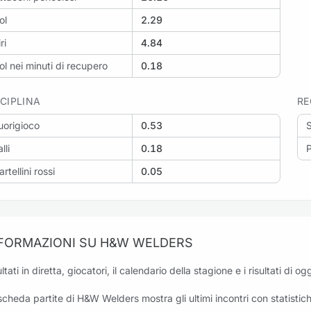
ol
2.29
ri
4.84
ol nei minuti di recupero
0.18
SCIPLINA
RE
uorigioco
0.53
lli
0.18
P
artellini rossi
0.05
FORMAZIONI SU H&W WELDERS
ultati in diretta, giocatori, il calendario della stagione e i risultati di
scheda partite di H&W Welders mostra gli ultimi incontri con statistiche 