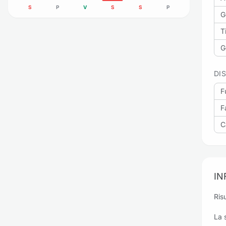
S
P
V
S
S
P
G
Ti
G
DI
F
Fa
C
IN
Ris
La 