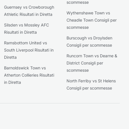
scommesse
Guernsey vs Crowborough
Wythenshawe Town vs
Athletic Risultati in Diretta
Cheadle Town Consigli per
Silsden vs Mossley AFC
scommesse
Risultati in Diretta
Burscough vs Droylsden
Ramsbottom United vs
Consigli per scommesse
South Liverpool Risultati in
Runcorn Town vs Dearne &
Diretta
District Consigli per
Barnoldswick Town vs
scommesse
Atherton Collieries Risultati
North Ferriby vs St Helens
in Diretta
Consigli per scommesse