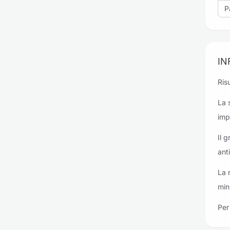
P
IN
Risu
La 
imp
Il 
ant
La 
min
Per 