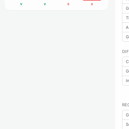
V
V
S
S
G
Ti
A
G
DI
C
G
I
RE
G
S