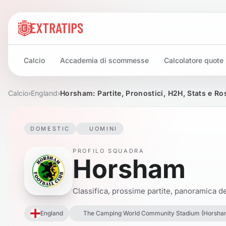
Calcio
Accademia di scommesse
Calcolatore quote
Calcio
›
England
›
Horsham: Partite, Pronostici, H2H, Stats e Ro
DOMESTIC
UOMINI
PROFILO SQUADRA
Horsham
Classifica, prossime partite, panoramica del
England
The Camping World Community Stadium (Horsham