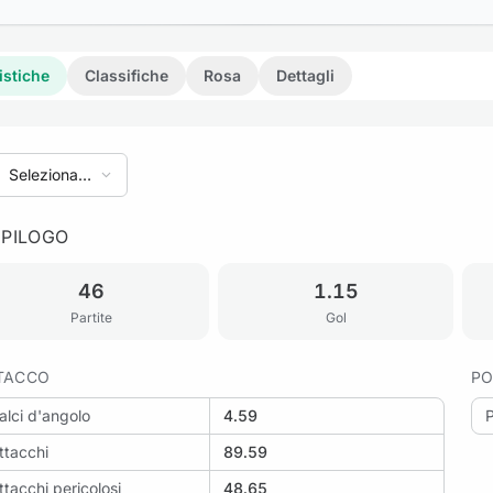
istiche
Classifiche
Rosa
Dettagli
Seleziona
stagione
EPILOGO
46
1.15
Partite
Gol
TACCO
PO
alci d'angolo
4.59
ttacchi
89.59
ttacchi pericolosi
48.65