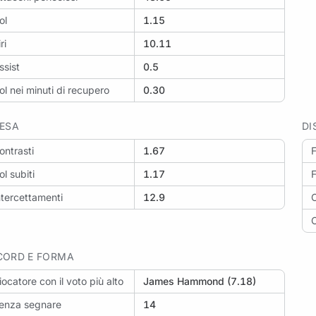
ol
1.15
ri
10.11
ssist
0.5
ol nei minuti di recupero
0.30
FESA
DI
ontrasti
1.67
F
ol subiti
1.17
F
ntercettamenti
12.9
C
C
CORD E FORMA
iocatore con il voto più alto
James Hammond (7.18)
enza segnare
14