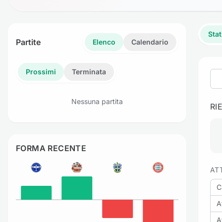
Stat
Partite
Elenco
Calendario
Prossimi
Terminata
Nessuna partita
RI
FORMA RECENTE
AT
C
A
A