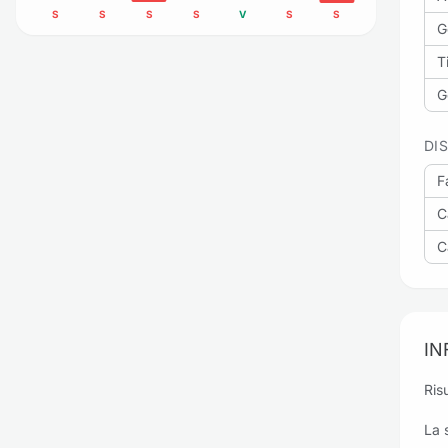
S
S
S
S
V
S
S
G
Ti
G
DI
Fa
C
Ca
IN
Risu
La 