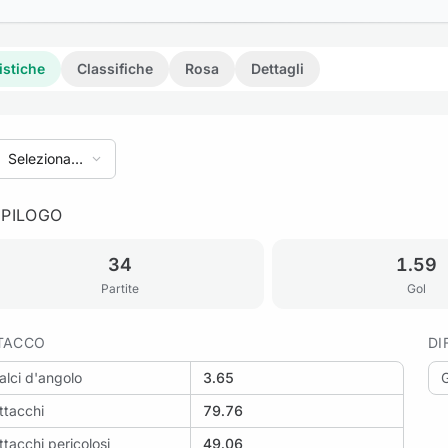
istiche
Classifiche
Rosa
Dettagli
Seleziona
stagione
EPILOGO
34
1.59
Partite
Gol
TACCO
DI
alci d'angolo
3.65
G
ttacchi
79.76
ttacchi pericolosi
49.06