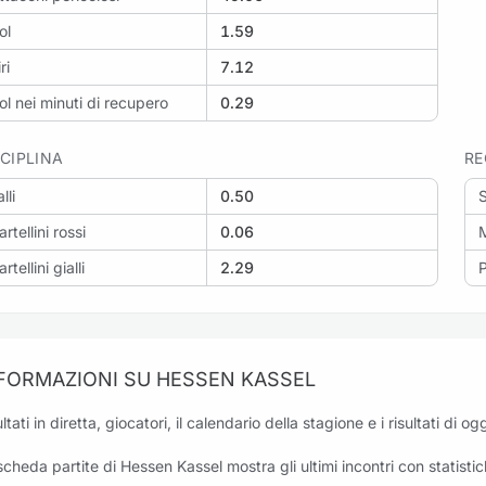
ol
1.59
ri
7.12
ol nei minuti di recupero
0.29
SCIPLINA
RE
lli
0.50
artellini rossi
0.06
M
rtellini gialli
2.29
P
FORMAZIONI SU HESSEN KASSEL
ltati in diretta, giocatori, il calendario della stagione e i risultati di 
scheda partite di Hessen Kassel mostra gli ultimi incontri con statistich