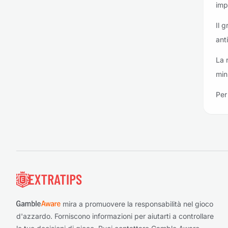
imp
Il 
ant
La 
min
Per 
Piè di pagina
mira a promuovere la responsabilità nel gioco
d'azzardo. Forniscono informazioni per aiutarti a controllare