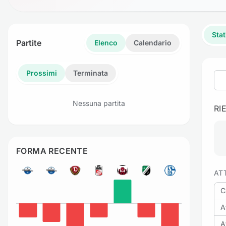
Stat
Partite
Elenco
Calendario
Prossimi
Terminata
Nessuna partita
RI
FORMA RECENTE
AT
C
A
A