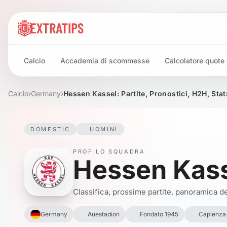
Calcio
Accademia di scommesse
Calcolatore quote
Calcio
›
Germany
›
Hessen Kassel: Partite, Pronostici, H2H, Sta
DOMESTIC
UOMINI
PROFILO SQUADRA
Hessen Kas
Classifica, prossime partite, panoramica del
Germany
Auestadion
Fondato 1945
Capienza