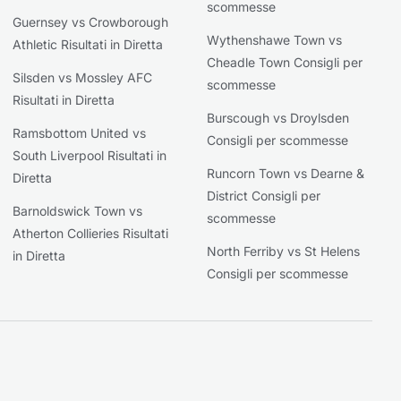
scommesse
Guernsey vs Crowborough
Wythenshawe Town vs
Athletic Risultati in Diretta
Cheadle Town Consigli per
Silsden vs Mossley AFC
scommesse
Risultati in Diretta
Burscough vs Droylsden
Ramsbottom United vs
Consigli per scommesse
South Liverpool Risultati in
Runcorn Town vs Dearne &
Diretta
District Consigli per
Barnoldswick Town vs
scommesse
Atherton Collieries Risultati
North Ferriby vs St Helens
in Diretta
Consigli per scommesse