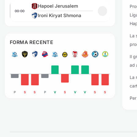
Hapoel Jerusalem vs Ironi Kiryat Shmona
Hapoel Jerusalem
Pro
00:00
Aggiungi ai prefe
Lig
Ironi Kiryat Shmona
Hap
La 
FORMA RECENTE
pro
Il 
ad 
La 
car
P
S
S
P
V
S
V
V
S
S
Per 
Piè di pagina