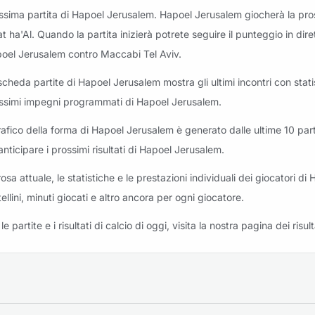
ssima partita di Hapoel Jerusalem. Hapoel Jerusalem giocherà la pro
riti: Hapoel Jerusalem vs Ironi Kiryat Shmona
at ha'Al. Quando la partita inizierà potrete seguire il punteggio in dire
oel Jerusalem contro Maccabi Tel Aviv.
scheda partite di Hapoel Jerusalem mostra gli ultimi incontri con statist
ssimi impegni programmati di Hapoel Jerusalem.
grafico della forma di Hapoel Jerusalem è generato dalle ultime 10 parti
anticipare i prossimi risultati di Hapoel Jerusalem.
rosa attuale, le statistiche e le prestazioni individuali dei giocatori d
tellini, minuti giocati e altro ancora per ogni giocatore.
le partite e i risultati di calcio di oggi, visita la nostra pagina dei risult