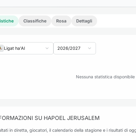
istiche
Classifiche
Rosa
Dettagli
Ligat ha'Al
2026/2027
eriti: Hapoel Jerusalem vs Maccabi Tel Aviv
Nessuna statistica disponibile
eriti: Hapoel Petah Tikva vs Hapoel Jerusalem
FORMAZIONI SU HAPOEL JERUSALEM
ltati in diretta, giocatori, il calendario della stagione e i risultati di