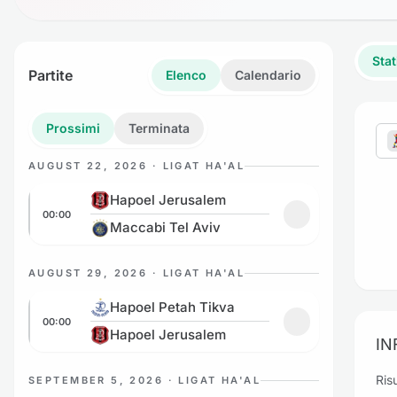
Stat
Partite
Elenco
Calendario
Prossimi
Terminata
AUGUST 22, 2026 · LIGAT HA'AL
Hapoel Jerusalem vs Maccabi Tel Aviv
Hapoel Jerusalem
00:00
Aggiungi ai pref
Maccabi Tel Aviv
AUGUST 29, 2026 · LIGAT HA'AL
Hapoel Petah Tikva vs Hapoel Jerusalem
Hapoel Petah Tikva
00:00
Aggiungi ai pref
Hapoel Jerusalem
IN
Risu
SEPTEMBER 5, 2026 · LIGAT HA'AL