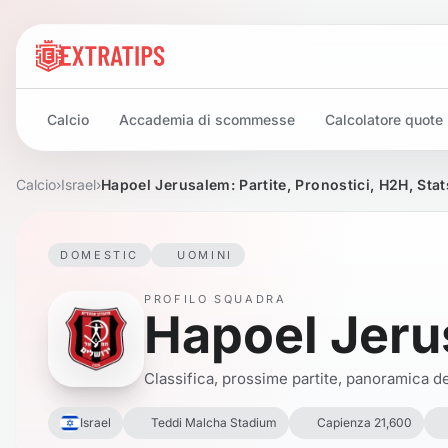
Calcio
Accademia di scommesse
Calcolatore quote
Calcio
›
Israel
›
Hapoel Jerusalem: Partite, Pronostici, H2H, Sta
DOMESTIC
UOMINI
PROFILO SQUADRA
Hapoel Jer
Classifica, prossime partite, panoramica del
Israel
Teddi Malcha Stadium
Capienza 21,600