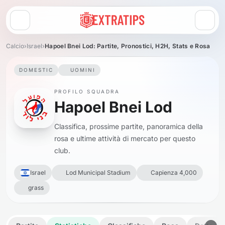
Apri menu
Calcio
›
Israel
›
Hapoel Bnei Lod: Partite, Pronostici, H2H, Stats e Rosa
DOMESTIC
UOMINI
PROFILO SQUADRA
Hapoel Bnei Lod
Classifica, prossime partite, panoramica della
rosa e ultime attività di mercato per questo
club.
Israel
Lod Municipal Stadium
Capienza 4,000
grass