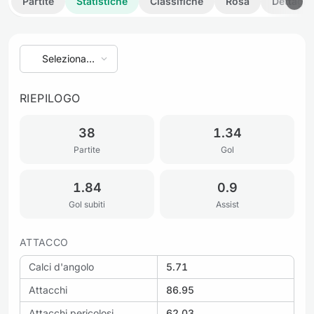
Partite
Statistiche
Classifiche
Rosa
Dettagli
Seleziona
stagione
RIEPILOGO
38
1.34
Partite
Gol
1.84
0.9
Gol subiti
Assist
ATTACCO
Calci d'angolo
5.71
Attacchi
86.95
Attacchi pericolosi
62.03