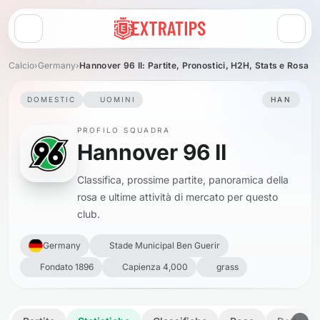
Apri menu
Calcio
›
Germany
›
Hannover 96 II: Partite, Pronostici, H2H, Stats e Rosa
DOMESTIC
UOMINI
HAN
PROFILO SQUADRA
Hannover 96 II
Classifica, prossime partite, panoramica della
rosa e ultime attività di mercato per questo
club.
Germany
Stade Municipal Ben Guerir
Fondato 1896
Capienza 4,000
grass