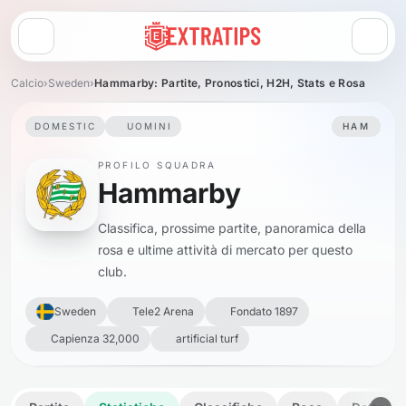
Apri menu
Calcio
›
Sweden
›
Hammarby: Partite, Pronostici, H2H, Stats e Rosa
DOMESTIC
UOMINI
HAM
PROFILO SQUADRA
Hammarby
Classifica, prossime partite, panoramica della
rosa e ultime attività di mercato per questo
club.
Sweden
Tele2 Arena
Fondato 1897
Capienza 32,000
artificial turf