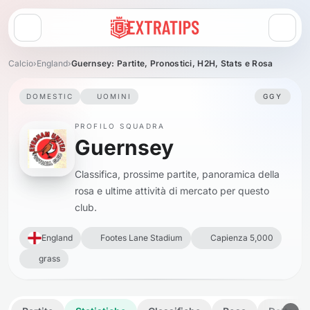
Apri menu
Calcio
›
England
›
Guernsey: Partite, Pronostici, H2H, Stats e Rosa
DOMESTIC
UOMINI
GGY
PROFILO SQUADRA
Guernsey
Classifica, prossime partite, panoramica della
rosa e ultime attività di mercato per questo
club.
England
Footes Lane Stadium
Capienza 5,000
grass