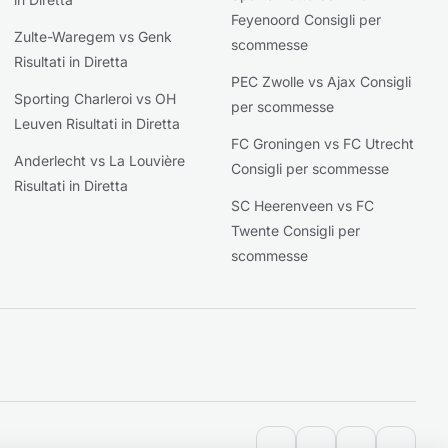
Feyenoord Consigli per
Zulte-Waregem vs Genk
scommesse
Risultati in Diretta
PEC Zwolle vs Ajax Consigli
Sporting Charleroi vs OH
per scommesse
Leuven Risultati in Diretta
FC Groningen vs FC Utrecht
Anderlecht vs La Louvière
Consigli per scommesse
Risultati in Diretta
SC Heerenveen vs FC
Twente Consigli per
scommesse