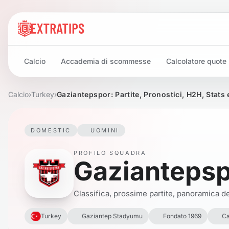
Calcio
Accademia di scommesse
Calcolatore quote
Calcio
›
Turkey
›
Gaziantepspor: Partite, Pronostici, H2H, Stats
DOMESTIC
UOMINI
PROFILO SQUADRA
Gazianteps
Classifica, prossime partite, panoramica del
Turkey
Gaziantep Stadyumu
Fondato 1969
Ca