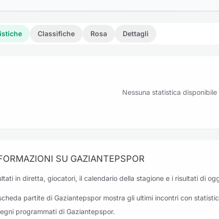
istiche
Classifiche
Rosa
Dettagli
Nessuna statistica disponibile
FORMAZIONI SU GAZIANTEPSPOR
ltati in diretta, giocatori, il calendario della stagione e i risultati di
scheda partite di Gaziantepspor mostra gli ultimi incontri con statistich
egni programmati di Gaziantepspor.