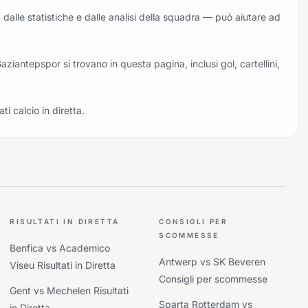
 dalle statistiche e dalle analisi della squadra — può aiutare ad
 Gaziantepspor si trovano in questa pagina, inclusi gol, cartellini,
ati calcio in diretta.
RISULTATI IN DIRETTA
CONSIGLI PER
SCOMMESSE
Benfica vs Academico
Antwerp vs SK Beveren
Viseu Risultati in Diretta
Consigli per scommesse
Gent vs Mechelen Risultati
Sparta Rotterdam vs
in Diretta