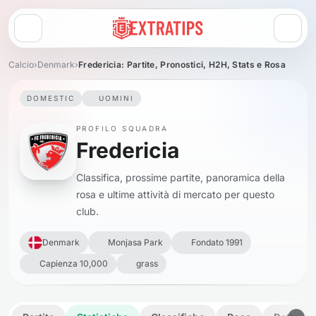
Apri menu
Calcio
›
Denmark
›
Fredericia: Partite, Pronostici, H2H, Stats e Rosa
DOMESTIC
UOMINI
PROFILO SQUADRA
Fredericia
Classifica, prossime partite, panoramica della
rosa e ultime attività di mercato per questo
club.
Denmark
Monjasa Park
Fondato 1991
Capienza 10,000
grass