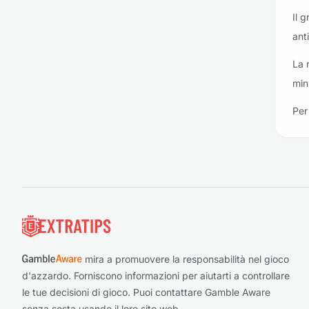
Il 
anti
La 
min
Per 
Piè di pagina
mira a promuovere la responsabilità nel gioco
d'azzardo. Forniscono informazioni per aiutarti a controllare
le tue decisioni di gioco. Puoi contattare Gamble Aware
senza sosta usando il loro sito web.