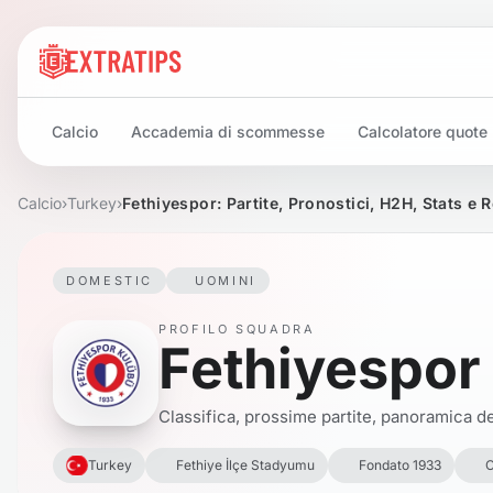
Calcio
Accademia di scommesse
Calcolatore quote
Calcio
›
Turkey
›
Fethiyespor: Partite, Pronostici, H2H, Stats e 
DOMESTIC
UOMINI
PROFILO SQUADRA
Fethiyespor
Classifica, prossime partite, panoramica del
Turkey
Fethiye İlçe Stadyumu
Fondato 1933
C