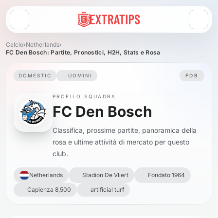
Apri menu
Calcio
›
Netherlands
›
FC Den Bosch: Partite, Pronostici, H2H, Stats e Rosa
DOMESTIC
UOMINI
FDB
PROFILO SQUADRA
FC Den Bosch
Classifica, prossime partite, panoramica della
rosa e ultime attività di mercato per questo
club.
Netherlands
Stadion De Vliert
Fondato 1964
Capienza 8,500
artificial turf