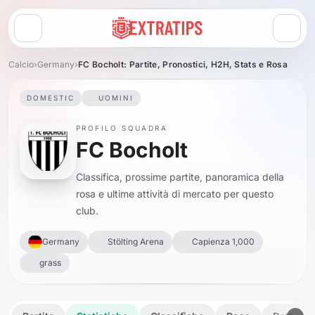
Apri menu
Calcio
›
Germany
›
FC Bocholt: Partite, Pronostici, H2H, Stats e Rosa
DOMESTIC
UOMINI
PROFILO SQUADRA
FC Bocholt
Classifica, prossime partite, panoramica della
rosa e ultime attività di mercato per questo
club.
Germany
Stölting Arena
Capienza 1,000
grass