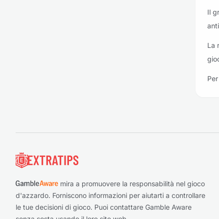
Il 
anti
La r
gio
Per 
Piè di pagina
mira a promuovere la responsabilità nel gioco
d'azzardo. Forniscono informazioni per aiutarti a controllare
le tue decisioni di gioco. Puoi contattare Gamble Aware
senza sosta usando il loro sito web.