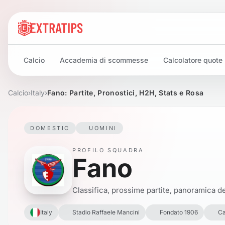
Calcio
Accademia di scommesse
Calcolatore quote
Calcio
›
Italy
›
Fano: Partite, Pronostici, H2H, Stats e Rosa
DOMESTIC
UOMINI
PROFILO SQUADRA
Fano
Classifica, prossime partite, panoramica del
Italy
Stadio Raffaele Mancini
Fondato 1906
Ca