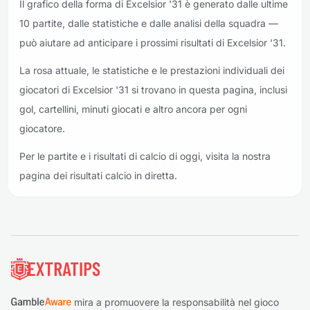
Il grafico della forma di Excelsior '31 è generato dalle ultime
10 partite, dalle statistiche e dalle analisi della squadra —
può aiutare ad anticipare i prossimi risultati di Excelsior '31.
La rosa attuale, le statistiche e le prestazioni individuali dei
giocatori di Excelsior '31 si trovano in questa pagina, inclusi
gol, cartellini, minuti giocati e altro ancora per ogni
giocatore.
Per le partite e i risultati di calcio di oggi, visita la nostra
pagina dei risultati calcio in diretta.
Piè di pagina
mira a promuovere la responsabilità nel gioco