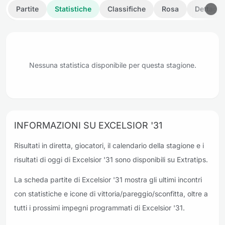
Partite
Statistiche
Classifiche
Rosa
Dettagli
Nessuna statistica disponibile per questa stagione.
INFORMAZIONI SU EXCELSIOR '31
Risultati in diretta, giocatori, il calendario della stagione e i
risultati di oggi di Excelsior '31 sono disponibili su Extratips.
La scheda partite di Excelsior '31 mostra gli ultimi incontri
con statistiche e icone di vittoria/pareggio/sconfitta, oltre a
tutti i prossimi impegni programmati di Excelsior '31.