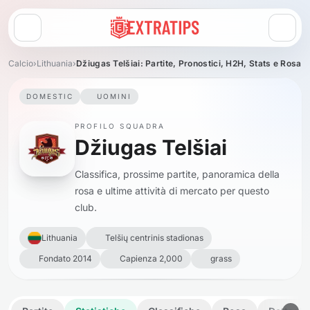
Apri menu
Calcio
›
Lithuania
›
Džiugas Telšiai: Partite, Pronostici, H2H, Stats e Rosa
DOMESTIC
UOMINI
PROFILO SQUADRA
Džiugas Telšiai
Classifica, prossime partite, panoramica della
rosa e ultime attività di mercato per questo
club.
Lithuania
Telšių centrinis stadionas
Fondato 2014
Capienza 2,000
grass