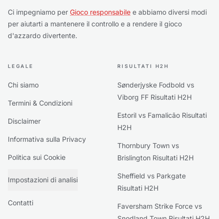
Ci impegniamo per
Gioco responsabile
e abbiamo diversi modi
per aiutarti a mantenere il controllo e a rendere il gioco
d'azzardo divertente.
LEGALE
RISULTATI H2H
Chi siamo
Sønderjyske Fodbold vs
Viborg FF Risultati H2H
Termini & Condizioni
Estoril vs Famalicão Risultati
Disclaimer
H2H
Informativa sulla Privacy
Thornbury Town vs
Politica sui Cookie
Brislington Risultati H2H
Sheffield vs Parkgate
Impostazioni di analisi
Risultati H2H
Contatti
Faversham Strike Force vs
Snodland Town Risultati H2H