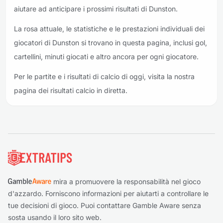
aiutare ad anticipare i prossimi risultati di Dunston.
La rosa attuale, le statistiche e le prestazioni individuali dei
giocatori di Dunston si trovano in questa pagina, inclusi gol,
cartellini, minuti giocati e altro ancora per ogni giocatore.
Per le partite e i risultati di calcio di oggi, visita la nostra
pagina dei risultati calcio in diretta.
Piè di pagina
mira a promuovere la responsabilità nel gioco
d'azzardo. Forniscono informazioni per aiutarti a controllare le
tue decisioni di gioco. Puoi contattare Gamble Aware senza
sosta usando il loro sito web.