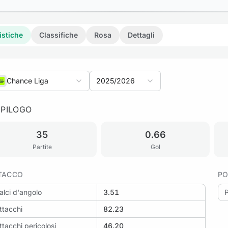
istiche
Classifiche
Rosa
Dettagli
Chance Liga
2025/2026
EPILOGO
35
0.66
Partite
Gol
TACCO
PO
alci d'angolo
3.51
ttacchi
82.23
ttacchi pericolosi
46.20