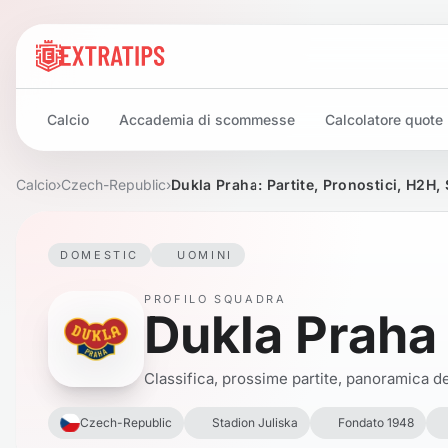
Calcio
Accademia di scommesse
Calcolatore quote
Calcio
›
Czech-Republic
›
Dukla Praha: Partite, Pronostici, H2H,
DOMESTIC
UOMINI
PROFILO SQUADRA
Dukla Praha
Classifica, prossime partite, panoramica del
Czech-Republic
Stadion Juliska
Fondato 1948