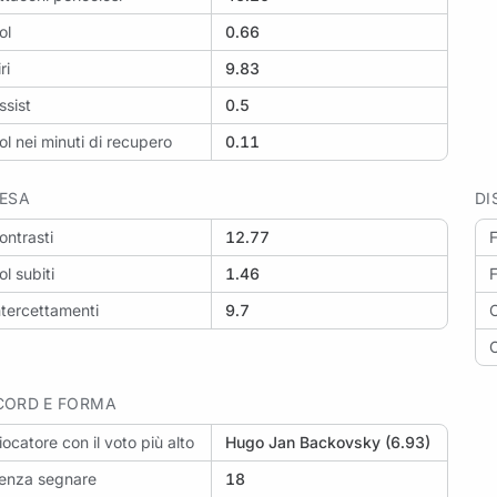
ol
0.66
ri
9.83
ssist
0.5
ol nei minuti di recupero
0.11
FESA
DI
ontrasti
12.77
F
ol subiti
1.46
F
ntercettamenti
9.7
C
C
CORD E FORMA
iocatore con il voto più alto
Hugo Jan Backovsky (6.93)
enza segnare
18