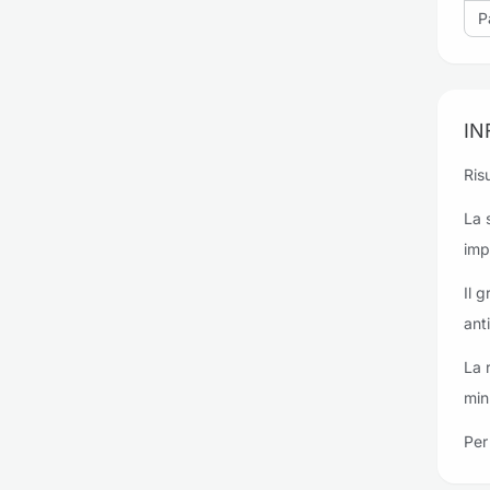
P
IN
Risu
La 
imp
Il 
ant
La 
min
Per 