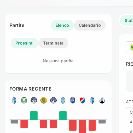
Stat
Partite
Elenco
Calendario
Prossimi
Terminata
Nessuna partita
RI
FORMA RECENTE
AT
C
A
A