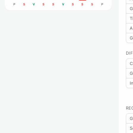
P
S
V
S
S
V
S
S
S
P
G
Ti
A
G
DI
C
G
I
RE
G
S