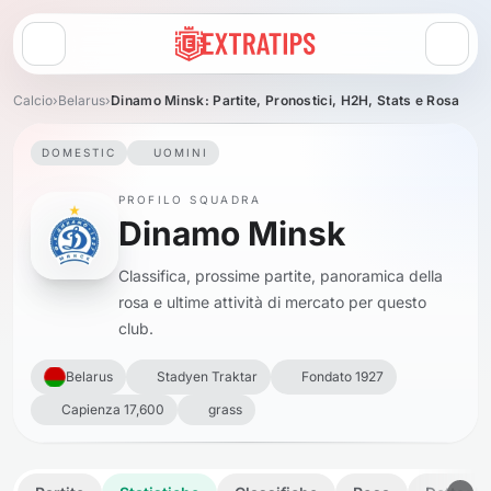
Apri menu
Calcio
›
Belarus
›
Dinamo Minsk: Partite, Pronostici, H2H, Stats e Rosa
DOMESTIC
UOMINI
PROFILO SQUADRA
Dinamo Minsk
Classifica, prossime partite, panoramica della
rosa e ultime attività di mercato per questo
club.
Belarus
Stadyen Traktar
Fondato 1927
Capienza 17,600
grass