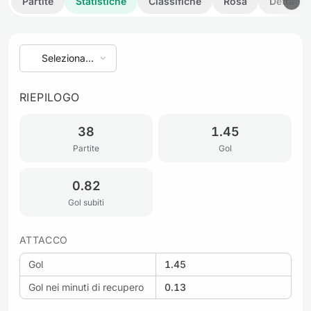
Partite
Statistiche
Classifiche
Rosa
Dettagli
Seleziona
stagione
RIEPILOGO
38
1.45
Partite
Gol
0.82
Gol subiti
ATTACCO
Gol
1.45
Gol nei minuti di recupero
0.13