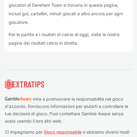
giocatori di Dereham Town si trovano in questa pagina,
inclusi gol, cartellini, minuti giocati e altro ancora per ogni
giocatore.
Per le partite e i risultati di calcio di oggi, visita la nostra
pagina dei risultati calcio in diretta.
Piè di pagina
mira a promuovere la responsabilità nel gioco
d'azzardo. Forniscono informazioni per aiutarti a controllare le
tue decisioni di gioco. Puoi contattare Gamble Aware senza
sosta usando il loro sito web.
Ci impegniamo per
Gioco responsabile
e abbiamo diversi modi