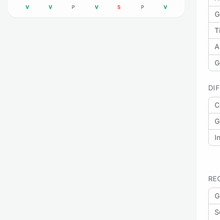
V
V
P
V
S
P
V
G
Ti
A
G
DI
C
G
I
RE
G
S