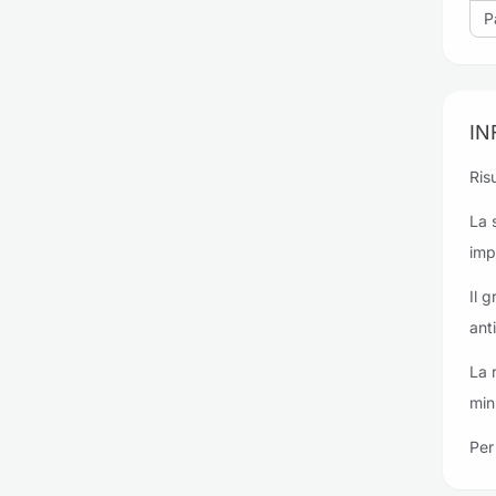
P
IN
Risu
La 
imp
Il 
ant
La 
min
Per 