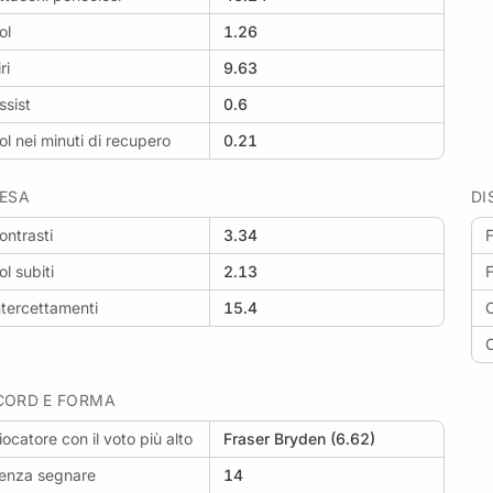
ol
1.26
ri
9.63
ssist
0.6
ol nei minuti di recupero
0.21
FESA
DI
ontrasti
3.34
F
ol subiti
2.13
F
ntercettamenti
15.4
C
C
CORD E FORMA
iocatore con il voto più alto
Fraser Bryden (6.62)
enza segnare
14