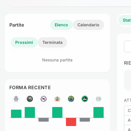
Stat
Partite
Elenco
Calendario
Prossimi
Terminata
Nessuna partita
RI
FORMA RECENTE
AT
C
A
A