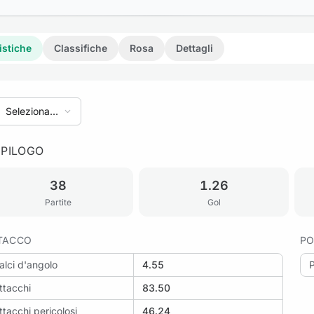
istiche
Classifiche
Rosa
Dettagli
Seleziona
stagione
EPILOGO
38
1.26
Partite
Gol
TACCO
PO
alci d'angolo
4.55
ttacchi
83.50
ttacchi pericolosi
46.24