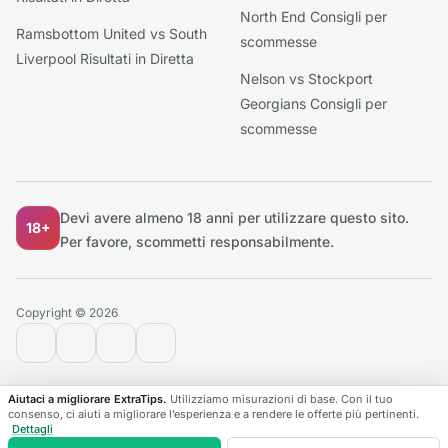
North End Consigli per
Ramsbottom United vs South
scommesse
Liverpool Risultati in Diretta
Nelson vs Stockport
Georgians Consigli per
scommesse
Devi avere almeno 18 anni per utilizzare questo sito.
18+
Per favore, scommetti responsabilmente.
Copyright © 2026
contact@extratips.com
youtube
twitter
reddit
Aiutaci a migliorare ExtraTips.
Utilizziamo misurazioni di base. Con il tuo
consenso, ci aiuti a migliorare l’esperienza e a rendere le offerte più pertinenti.
Dettagli
Partite
Campionati
Preferiti
Live