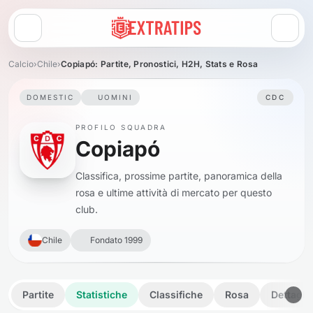
Apri menu
Calcio
›
Chile
›
Copiapó: Partite, Pronostici, H2H, Stats e Rosa
DOMESTIC
UOMINI
CDC
PROFILO SQUADRA
Copiapó
Classifica, prossime partite, panoramica della
rosa e ultime attività di mercato per questo
club.
Chile
Fondato 1999
Partite
Statistiche
Classifiche
Rosa
Dettagli